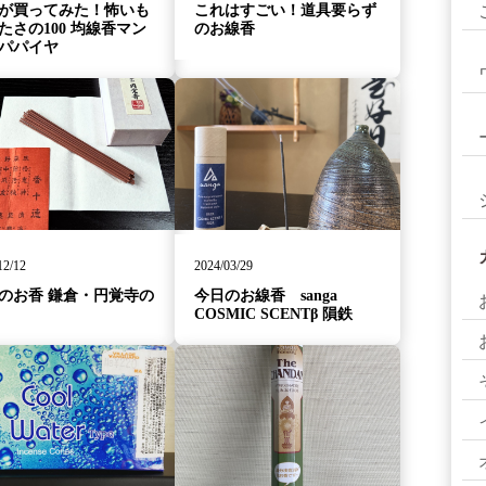
が買ってみた！怖いも
これはすごい！道具要らず
たさの100 均線香マン
のお線香
パパイヤ
12/12
2024/03/29
のお香 鎌倉・円覚寺の
今日のお線香 sanga
COSMIC SCENTβ 隕鉄