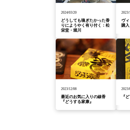
2024/03/20
2023/
どうしても嗅ぎたかった香
ヴィ
りにようやく有り付く：松
購入
栄堂・堀川
2023/12/08
2023/
最近のお気に入りの線香
『ど
『どうする家康』