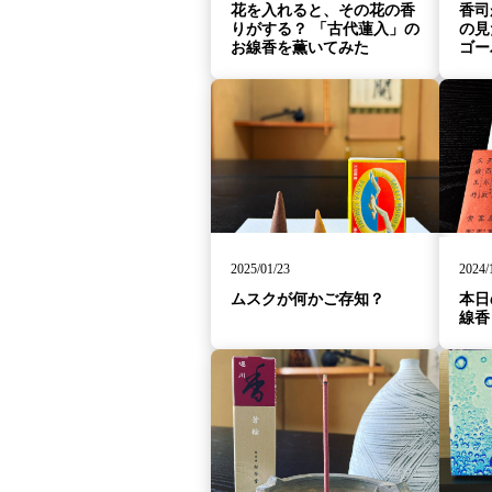
花を入れると、その花の香
香司
りがする？ 「古代蓮入」の
の見
お線香を薫いてみた
ゴー
2025/01/23
2024/
ムスクが何かご存知？
本日
線香