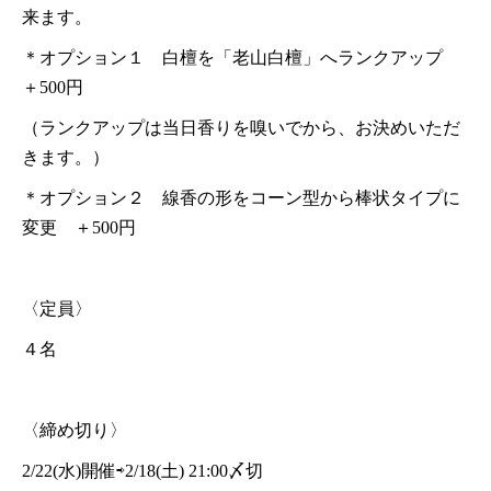
来ます。
＊オプション１ 白檀を「老山白檀」へランクアップ
＋500円
（ランクアップは当日香りを嗅いでから、お決めいただ
きます。）
＊オプション２ 線香の形をコーン型から棒状タイプに
変更 ＋500円
〈定員〉
４名
〈締め切り〉
2/22(水)開催⇨2/18(土) 21:00〆切