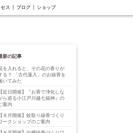
クセス
ブログ
ショップ
最新の記事
花を入れると、その花の香りが
する？ 「古代蓮入」のお線香を
薫いてみた
【近日開催】『お香で浄化しな
がら巡る小江戸川越七福神』の
ご案内
【８月開催】蚊取り線香づくり
ワークショップのご案内
【８月開催】白檀線香づくりワ