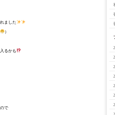
れました
）
入るかも
）
なので