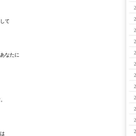
して
あなたに
す。
は