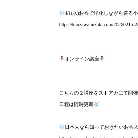
4/1(水)お香で浄化しながら巡
https://kanzawamizuki.com/20260215-2
オンライン講座
こちらの２講座をストアカにて開催
日程は随時更新
日本人なら知っておきたいお香