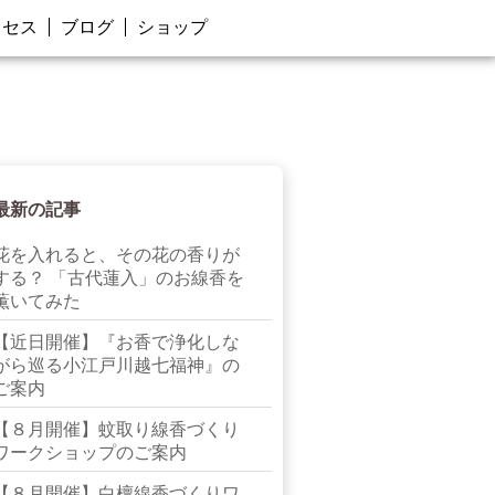
クセス
ブログ
ショップ
最新の記事
花を入れると、その花の香りが
する？ 「古代蓮入」のお線香を
薫いてみた
【近日開催】『お香で浄化しな
がら巡る小江戸川越七福神』の
ご案内
【８月開催】蚊取り線香づくり
ワークショップのご案内
【８月開催】白檀線香づくりワ