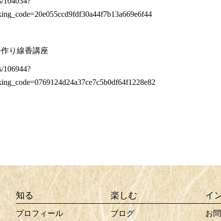
s/104034?
cking_code=20e055ccd9fdf30a44f7b13a669e6f44
手作り線香講座
s/106944?
cking_code=0769124d24a37ce7c5b0df64f1228e82
知る
楽しむ
イ
プロフィール
ブログ
お問