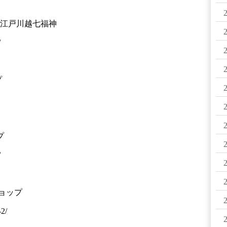
る小江戸川越七福神
/
プ
プ
/
ショップ
-2/