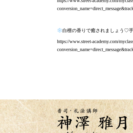
https://www.street-academy.com/myclas
conversion_name=direct_message&tra
白檀の香りで癒されましょう♡
https://www.street-academy.com/myclas
conversion_name=direct_message&tra