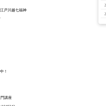
る小江戸川越七福神
/
中！
入門講座