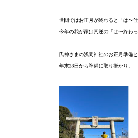
世間ではお正月が終わると「は〜仕
今年の我が家は真逆の「は〜終わっ
氏神さまの浅間神社のお正月準備と
年末28日から準備に取り掛かり、