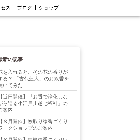
クセス
ブログ
ショップ
最新の記事
花を入れると、その花の香りが
する？ 「古代蓮入」のお線香を
薫いてみた
【近日開催】『お香で浄化しな
がら巡る小江戸川越七福神』の
ご案内
【８月開催】蚊取り線香づくり
ワークショップのご案内
【８月開催】白檀線香づくりワ