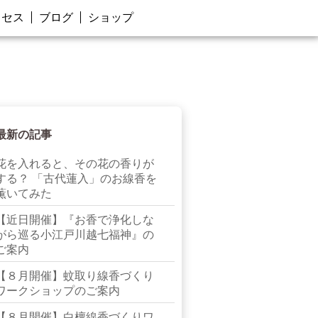
クセス
ブログ
ショップ
最新の記事
花を入れると、その花の香りが
する？ 「古代蓮入」のお線香を
薫いてみた
【近日開催】『お香で浄化しな
がら巡る小江戸川越七福神』の
ご案内
【８月開催】蚊取り線香づくり
ワークショップのご案内
【８月開催】白檀線香づくりワ