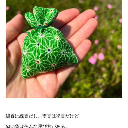
線香は線香だし、塗香は塗香だけど
匂い袋は色んな呼び方がある。