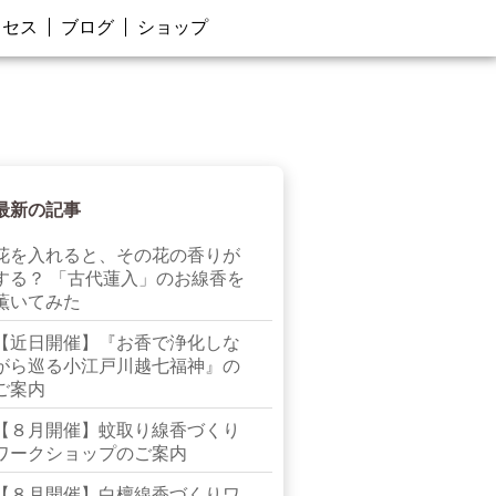
クセス
ブログ
ショップ
最新の記事
花を入れると、その花の香りが
する？ 「古代蓮入」のお線香を
薫いてみた
【近日開催】『お香で浄化しな
がら巡る小江戸川越七福神』の
ご案内
【８月開催】蚊取り線香づくり
ワークショップのご案内
【８月開催】白檀線香づくりワ