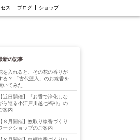
クセス
ブログ
ショップ
最新の記事
花を入れると、その花の香りが
する？ 「古代蓮入」のお線香を
薫いてみた
【近日開催】『お香で浄化しな
がら巡る小江戸川越七福神』の
ご案内
【８月開催】蚊取り線香づくり
ワークショップのご案内
【８月開催】白檀線香づくりワ