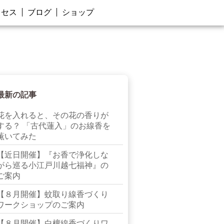
クセス
ブログ
ショップ
最新の記事
花を入れると、その花の香りが
する？ 「古代蓮入」のお線香を
薫いてみた
【近日開催】『お香で浄化しな
がら巡る小江戸川越七福神』の
ご案内
【８月開催】蚊取り線香づくり
ワークショップのご案内
【８月開催】白檀線香づくりワ