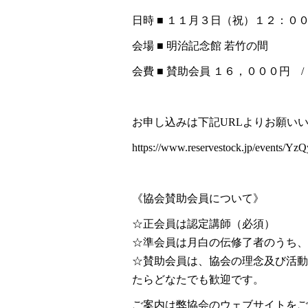
日時 ■ １１月３日（祝）１２：０
会場 ■ 明治記念館 若竹の間
会費 ■ 賛助会員 １６，０００円 
お申し込みは下記URLよりお願い
https://www.reservestock.jp/events
《協会賛助会員について》
☆正会員は認定講師（必須）
☆準会員は月白の伝修了者のうち、
☆賛助会員は、協会の理念及び活動
たらどなたでも歓迎です。
ご案内は弊協会のウェブサイトをご