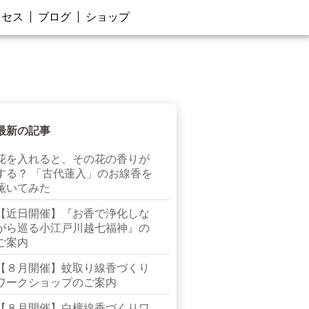
クセス
ブログ
ショップ
最新の記事
花を入れると、その花の香りが
する？ 「古代蓮入」のお線香を
薫いてみた
【近日開催】『お香で浄化しな
がら巡る小江戸川越七福神』の
ご案内
【８月開催】蚊取り線香づくり
ワークショップのご案内
【８月開催】白檀線香づくりワ