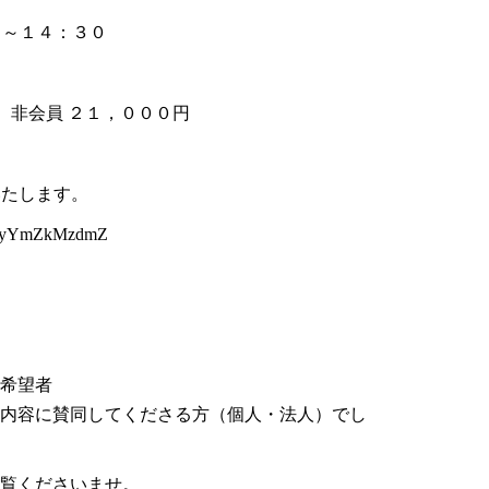
０～１４：３０
/ 非会員 ２１，０００円
いたします。
/YzQyYmZkMzdmZ
希望者
内容に賛同してくださる方（個人・法人）でし
覧くださいませ。