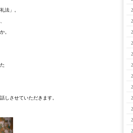
礼法」。
、
か。
た
話しさせていただきます。