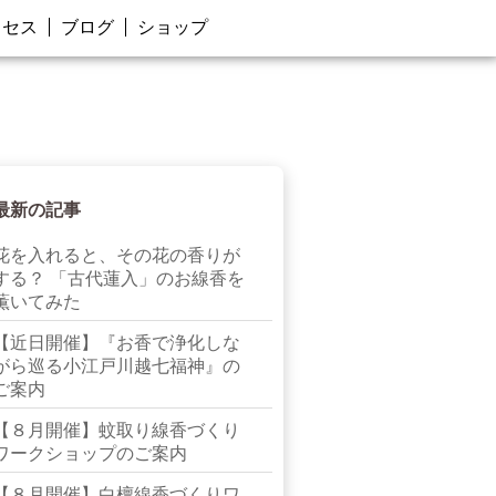
クセス
ブログ
ショップ
最新の記事
花を入れると、その花の香りが
する？ 「古代蓮入」のお線香を
薫いてみた
【近日開催】『お香で浄化しな
がら巡る小江戸川越七福神』の
ご案内
【８月開催】蚊取り線香づくり
ワークショップのご案内
【８月開催】白檀線香づくりワ