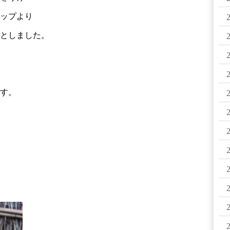
ップより
としました。
す。