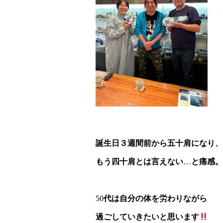
誕生日３週間前から五十肩になり、
もう四十肩とは言えない
…
と痛感。
50
代は自分の体を労わりながら
過ごしていきたいと思います