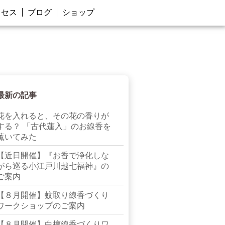
クセス
ブログ
ショップ
最新の記事
花を入れると、その花の香りが
する？ 「古代蓮入」のお線香を
薫いてみた
【近日開催】『お香で浄化しな
がら巡る小江戸川越七福神』の
ご案内
【８月開催】蚊取り線香づくり
ワークショップのご案内
【８月開催】白檀線香づくりワ